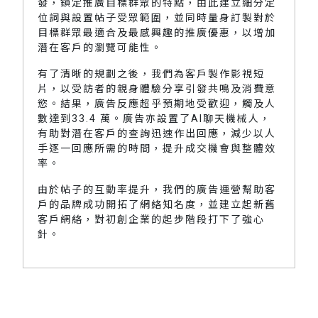
發，鎖定推廣目標群眾的特點，由此建立細分定
位詞與設置帖子受眾範圍，並同時量身訂製對於
目標群眾最適合及最感興趣的推廣優惠，以增加
潛在客戶的瀏覽可能性。
有了清晰的規劃之後，我們為客戶製作影視短
片，以受訪者的親身體驗分享引發共鳴及消費意
慾。結果，廣告反應超乎預期地受歡迎，觸及人
數達到33.4 萬。廣告亦設置了AI聊天機械人，
有助對潛在客戶的查詢迅速作出回應，減少以人
手逐一回應所需的時間，提升成交機會與整體效
率。
由於帖子的互動率提升，我們的廣告運營幫助客
戶的品牌成功開拓了網絡知名度，並建立起新舊
客戶網絡，對初創企業的起步階段打下了強心
針。